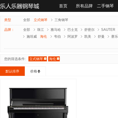
首页
所有品牌
二手钢琴
联系我们
类型
全部
立式钢琴
三角钢琴
品牌：
全部
珠江
雅马哈
巴士克
舒密尔
SAUTER
施坦威
海伦
韦伯
阿波罗
凯美
舒曼
赛乐
雅马哈-电钢琴
罗兰-电钢琴
法奇奥里
贝森朵夫
夏凡纳
海资曼
乔治 . 斯泰克
莱温斯克
您的筛选条件:
立式钢琴
海伦
默认排序
价格