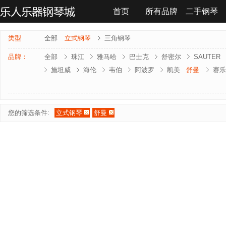
首页
所有品牌
二手钢琴
联系我们
类型
全部
立式钢琴
三角钢琴
品牌：
全部
珠江
雅马哈
巴士克
舒密尔
SAUTER
施坦威
海伦
韦伯
阿波罗
凯美
舒曼
赛乐
雅马哈-电钢琴
罗兰-电钢琴
法奇奥里
贝森朵夫
夏凡纳
海资曼
乔治 . 斯泰克
莱温斯克
您的筛选条件:
立式钢琴
舒曼