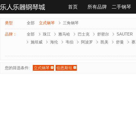
首页
所有品牌
二手钢琴
联系我们
类型
全部
立式钢琴
三角钢琴
品牌：
全部
珠江
雅马哈
巴士克
舒密尔
SAUTER
施坦威
海伦
韦伯
阿波罗
凯美
舒曼
赛
雅马哈-电钢琴
罗兰-电钢琴
法奇奥里
贝森朵夫
夏凡纳
海资曼
乔治 . 斯泰克
莱温斯克
您的筛选条件:
立式钢琴
伯恩斯坦