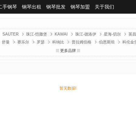
二手钢琴
钢琴出租
钢琴批发
钢琴加盟
关于我们
SAUTER
珠江-恺撒堡
KAWAI
珠江-德洛伊
星海-切尔
英
舒曼
赛乐尔
罗瑟
科纳比
普拉姆伯格
伯恩斯坦
科伦金
贝森朵夫
贝希斯坦
波士顿
卡利西亚
法兰山德
金斯波格
更多品牌
克
暂无数据!