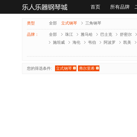
首页
所有品牌
联系我们
类型
全部
立式钢琴
三角钢琴
品牌：
全部
珠江
雅马哈
巴士克
舒密尔
施坦威
海伦
韦伯
阿波罗
凯美
雅马哈-电钢琴
罗兰-电钢琴
法奇奥里
夏凡纳
海资曼
乔治 . 斯泰克
莱温斯
您的筛选条件:
立式钢琴
弗尔里希