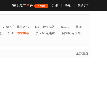
购物车
0
件
注册
|
登录
|
我的订单
昌
舒密尔-弗里多林
珠江-里特米勒
佩卓夫
星海
堡
公爵
弗尔里希
艾茉森-电钢琴
卡西欧-电钢琴
门德尔松
斯坦伯格
克诺伯
斯坦迈格
文德隆
全部重置