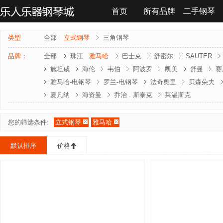
首页
所有品牌
二手钢琴
联系我们
类型
全部
立式钢琴
三角钢琴
品牌：
全部
珠江
雅马哈
巴士克
舒密尔
SAUTER
施坦威
海伦
韦伯
阿波罗
凯美
舒曼
赛
雅马哈-电钢琴
罗兰-电钢琴
法奇奥里
贝森朵夫
夏凡纳
海资曼
乔治 . 斯泰克
莱温斯克
您的筛选条件:
立式钢琴
雅马哈
默认排序
价格