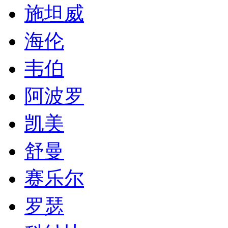
施坦威
海伦
韦伯
阿波罗
凯美
舒曼
赛乐尔
罗瑟