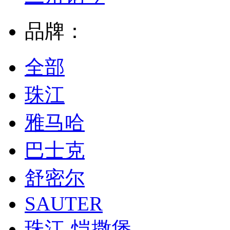
品牌：
全部
珠江
雅马哈
巴士克
舒密尔
SAUTER
珠江-恺撒堡