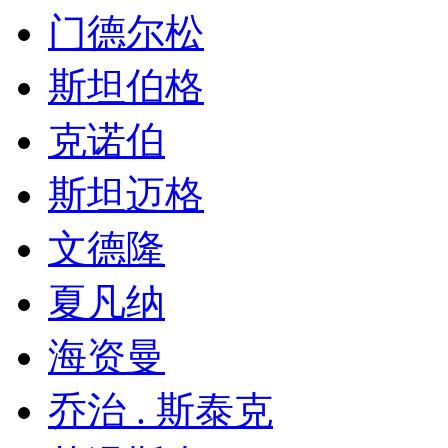
门德尔松
斯坦伯格
克诺伯
斯坦迈格
文德隆
夏凡纳
海资曼
乔治 . 斯泰克