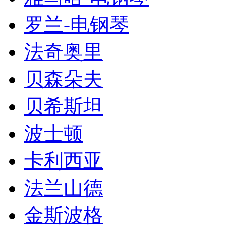
罗兰-电钢琴
法奇奥里
贝森朵夫
贝希斯坦
波士顿
卡利西亚
法兰山德
金斯波格