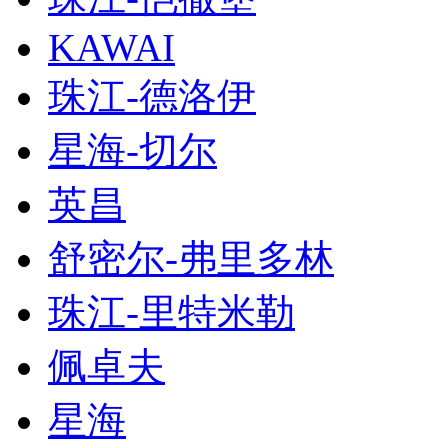
KAWAI
珠江-德洛伊
星海-切尔
英昌
舒密尔-弗里多林
珠江-里特米勒
佩卓夫
星海