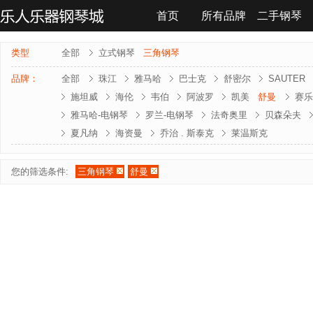
首页
所有品牌
二手钢琴
联系我们
类型
全部
立式钢琴
三角钢琴
品牌：
全部
珠江
雅马哈
巴士克
舒密尔
SAUTER
施坦威
海伦
韦伯
阿波罗
凯美
舒曼
赛乐
雅马哈-电钢琴
罗兰-电钢琴
法奇奥里
贝森朵夫
夏凡纳
海资曼
乔治 . 斯泰克
莱温斯克
您的筛选条件:
三角钢琴
舒曼