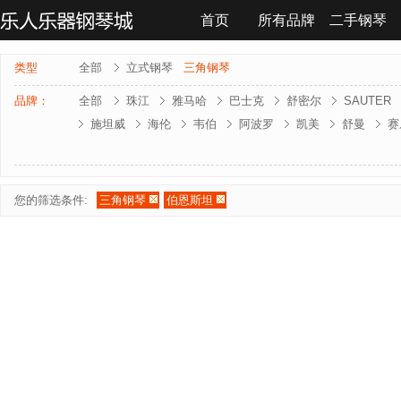
首页
所有品牌
二手钢琴
联系我们
类型
全部
立式钢琴
三角钢琴
品牌：
全部
珠江
雅马哈
巴士克
舒密尔
SAUTER
施坦威
海伦
韦伯
阿波罗
凯美
舒曼
赛
雅马哈-电钢琴
罗兰-电钢琴
法奇奥里
贝森朵夫
夏凡纳
海资曼
乔治 . 斯泰克
莱温斯克
您的筛选条件:
三角钢琴
伯恩斯坦