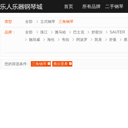
首页
所有品牌
二手钢琴
联系我们
类型
全部
立式钢琴
三角钢琴
品牌：
全部
珠江
雅马哈
巴士克
舒密尔
SAUTER
施坦威
海伦
韦伯
阿波罗
凯美
舒曼
赛
雅马哈-电钢琴
罗兰-电钢琴
法奇奥里
贝森朵夫
夏凡纳
海资曼
乔治 . 斯泰克
莱温斯克
您的筛选条件:
三角钢琴
弗尔里希