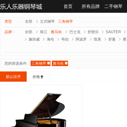
首页
所有品牌
二手钢琴
联系我们
类型
全部
立式钢琴
三角钢琴
品牌：
全部
珠江
雅马哈
巴士克
舒密尔
SAUTER
施坦威
海伦
韦伯
阿波罗
凯美
舒曼
赛
雅马哈-电钢琴
罗兰-电钢琴
法奇奥里
贝森朵夫
夏凡纳
海资曼
乔治 . 斯泰克
莱温斯克
您的筛选条件:
三角钢琴
雅马哈
默认排序
价格