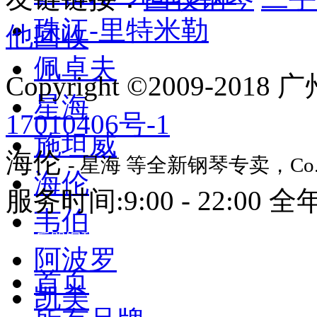
珠江-里特米勒
他回收
佩卓夫
Copyright ©2009-2
星海
17010406号-1
施坦威
海伦
- 星海 等全新钢琴专卖，
Co
海伦
服务时间:9:00 - 22:00
韦伯
阿波罗
首页
凯美