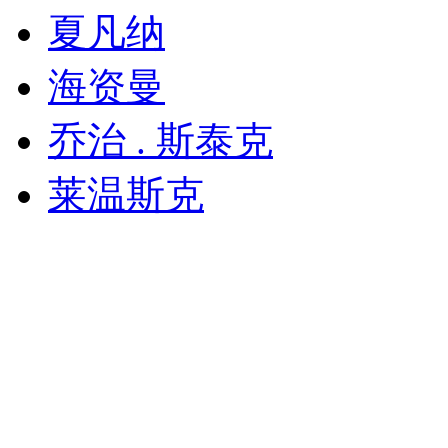
夏凡纳
海资曼
乔治 . 斯泰克
莱温斯克