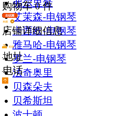
弗尔里希
购物车
0
件
艾茉森-电钢琴
卡西欧-电钢琴
店铺详细信息
雅马哈-电钢琴
地址
罗兰-电钢琴
电话
法奇奥里
贝森朵夫
贝希斯坦
波士顿