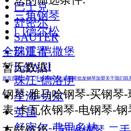
巴士克
三角钢琴
舒密尔
门德尔松
SAUTER
珠江-恺撒堡
全部重置
KAWAI
暂无数据!
珠江-德洛伊
首页
所有品牌
二手钢琴
钢琴出租
钢琴批发
钢琴加盟
关于我们
联
钢琴-雅马哈钢琴-买钢琴
星海-切尔
表-卡瓦依钢琴-电钢琴-钢
英昌
舒密尔-弗里多林
友链链接：
回收钢琴
二手