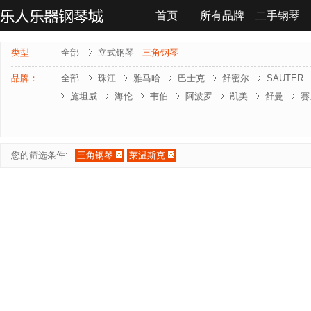
首页
所有品牌
二手钢琴
联系我们
类型
全部
立式钢琴
三角钢琴
品牌：
全部
珠江
雅马哈
巴士克
舒密尔
SAUTER
施坦威
海伦
韦伯
阿波罗
凯美
舒曼
赛
雅马哈-电钢琴
罗兰-电钢琴
法奇奥里
贝森朵夫
夏凡纳
海资曼
乔治 . 斯泰克
莱温斯克
您的筛选条件:
三角钢琴
莱温斯克