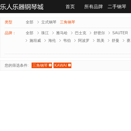
首页
所有品牌
二手钢琴
联系我们
类型
全部
立式钢琴
三角钢琴
品牌：
全部
珠江
雅马哈
巴士克
舒密尔
SAUTER
施坦威
海伦
韦伯
阿波罗
凯美
舒曼
赛
雅马哈-电钢琴
罗兰-电钢琴
法奇奥里
贝森朵夫
夏凡纳
海资曼
乔治 . 斯泰克
莱温斯克
您的筛选条件:
三角钢琴
KAWAI