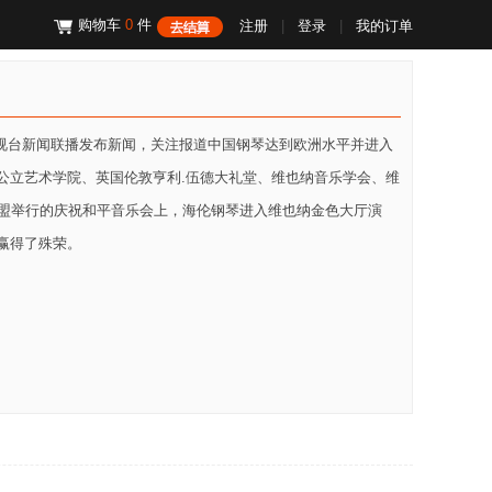
购物车
0
件
注册
|
登录
|
我的订单
中央电视台新闻联播发布新闻，关注报道中国钢琴达到欧洲水平并进入
公立艺术学院、英国伦敦亨利.伍德大礼堂、维也纳音乐学会、维
人联盟举行的庆祝和平音乐会上，海伦钢琴进入维也纳金色大厅演
赢得了殊荣。