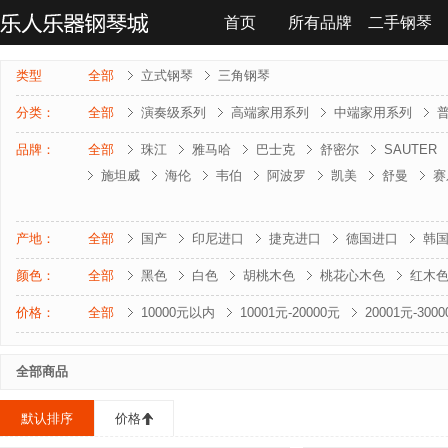
首页
所有品牌
二手钢琴
联系我们
类型
全部
立式钢琴
三角钢琴
分类：
全部
演奏级系列
高端家用系列
中端家用系列
品牌：
全部
珠江
雅马哈
巴士克
舒密尔
SAUTER
施坦威
海伦
韦伯
阿波罗
凯美
舒曼
赛
雅马哈-电钢琴
罗兰-电钢琴
法奇奥里
贝森朵夫
夏凡纳
海资曼
乔治 . 斯泰克
莱温斯克
产地：
全部
国产
印尼进口
捷克进口
德国进口
韩
颜色：
全部
黑色
白色
胡桃木色
桃花心木色
红木
价格：
全部
10000元以内
10001元-20000元
20001元-300
全部商品
默认排序
价格