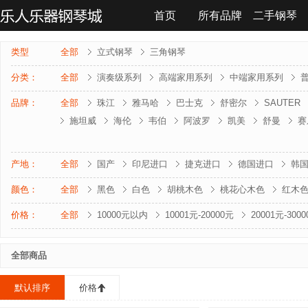
首页
所有品牌
二手钢琴
联系我们
类型
全部
立式钢琴
三角钢琴
分类：
全部
演奏级系列
高端家用系列
中端家用系列
品牌：
全部
珠江
雅马哈
巴士克
舒密尔
SAUTER
施坦威
海伦
韦伯
阿波罗
凯美
舒曼
赛
雅马哈-电钢琴
罗兰-电钢琴
法奇奥里
贝森朵夫
夏凡纳
海资曼
乔治 . 斯泰克
莱温斯克
产地：
全部
国产
印尼进口
捷克进口
德国进口
韩
颜色：
全部
黑色
白色
胡桃木色
桃花心木色
红木
价格：
全部
10000元以内
10001元-20000元
20001元-300
全部商品
默认排序
价格