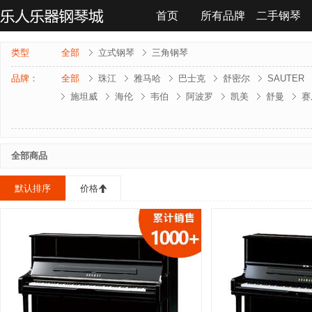
首页
所有品牌
二手钢琴
联系我们
类型
全部
立式钢琴
三角钢琴
品牌：
全部
珠江
雅马哈
巴士克
舒密尔
SAUTER
施坦威
海伦
韦伯
阿波罗
凯美
舒曼
赛
雅马哈-电钢琴
罗兰-电钢琴
法奇奥里
贝森朵夫
夏凡纳
海资曼
乔治 . 斯泰克
莱温斯克
全部商品
默认排序
价格