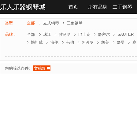
首页
所有品牌
二手钢琴
联系我们
类型
全部
立式钢琴
三角钢琴
品牌：
全部
珠江
雅马哈
巴士克
舒密尔
SAUTER
施坦威
海伦
韦伯
阿波罗
凯美
舒曼
赛
雅马哈-电钢琴
罗兰-电钢琴
法奇奥里
贝森朵夫
夏凡纳
海资曼
乔治 . 斯泰克
莱温斯克
您的筛选条件:
文德隆