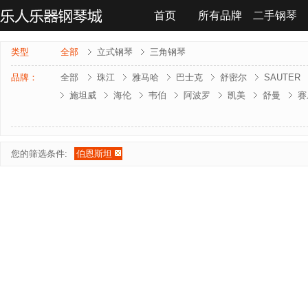
首页
所有品牌
二手钢琴
联系我们
类型
全部
立式钢琴
三角钢琴
品牌：
全部
珠江
雅马哈
巴士克
舒密尔
SAUTER
施坦威
海伦
韦伯
阿波罗
凯美
舒曼
赛
雅马哈-电钢琴
罗兰-电钢琴
法奇奥里
贝森朵夫
夏凡纳
海资曼
乔治 . 斯泰克
莱温斯克
您的筛选条件:
伯恩斯坦