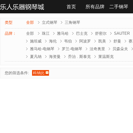
首页
所有品牌
二手钢琴
联系我们
类型
全部
立式钢琴
三角钢琴
品牌：
全部
珠江
雅马哈
巴士克
舒密尔
SAUTER
施坦威
海伦
韦伯
阿波罗
凯美
舒曼
赛
雅马哈-电钢琴
罗兰-电钢琴
法奇奥里
贝森朵夫
夏凡纳
海资曼
乔治 . 斯泰克
莱温斯克
您的筛选条件:
科纳比