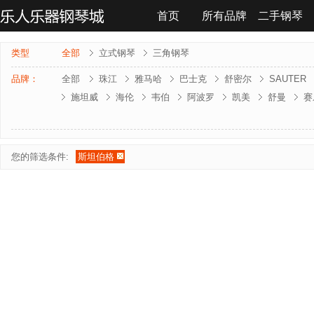
首页
所有品牌
二手钢琴
联系我们
类型
全部
立式钢琴
三角钢琴
品牌：
全部
珠江
雅马哈
巴士克
舒密尔
SAUTER
施坦威
海伦
韦伯
阿波罗
凯美
舒曼
赛
雅马哈-电钢琴
罗兰-电钢琴
法奇奥里
贝森朵夫
夏凡纳
海资曼
乔治 . 斯泰克
莱温斯克
您的筛选条件:
斯坦伯格