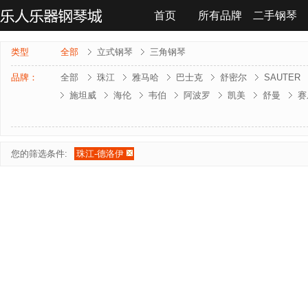
首页
所有品牌
二手钢琴
联系我们
类型
全部
立式钢琴
三角钢琴
品牌：
全部
珠江
雅马哈
巴士克
舒密尔
SAUTER
施坦威
海伦
韦伯
阿波罗
凯美
舒曼
赛
雅马哈-电钢琴
罗兰-电钢琴
法奇奥里
贝森朵夫
夏凡纳
海资曼
乔治 . 斯泰克
莱温斯克
您的筛选条件:
珠江-德洛伊