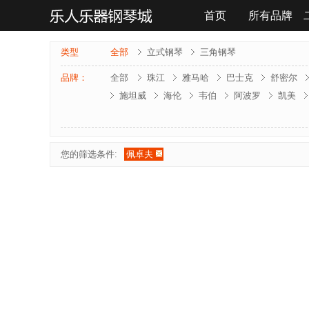
首页
所有品牌
联系我们
类型
全部
立式钢琴
三角钢琴
品牌：
全部
珠江
雅马哈
巴士克
舒密尔
施坦威
海伦
韦伯
阿波罗
凯美
雅马哈-电钢琴
罗兰-电钢琴
法奇奥里
夏凡纳
海资曼
乔治 . 斯泰克
莱温斯
您的筛选条件:
佩卓夫