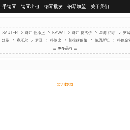
二手钢琴
钢琴出租
钢琴批发
钢琴加盟
关于我们
SAUTER
珠江-恺撒堡
KAWAI
珠江-德洛伊
星海-切尔
英
舒曼
赛乐尔
罗瑟
科纳比
普拉姆伯格
伯恩斯坦
科伦金
贝森朵夫
贝希斯坦
波士顿
卡利西亚
法兰山德
金斯波格
更多品牌
克
暂无数据!