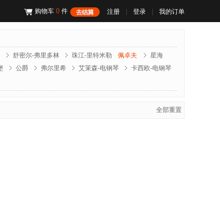
购物车
0
件
注册
|
登录
|
我的订单
昌
舒密尔-弗里多林
珠江-里特米勒
佩卓夫
星海
堡
公爵
弗尔里希
艾茉森-电钢琴
卡西欧-电钢琴
门德尔松
斯坦伯格
克诺伯
斯坦迈格
文德隆
全部重置